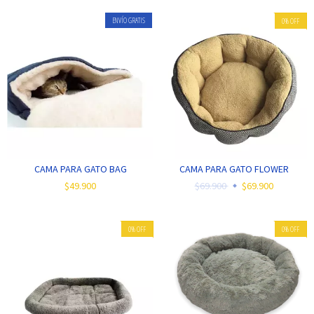
ENVÍO GRATIS
0
%
OFF
CAMA PARA GATO BAG
CAMA PARA GATO FLOWER
$49.900
$69.900
$69.900
0
%
OFF
0
%
OFF