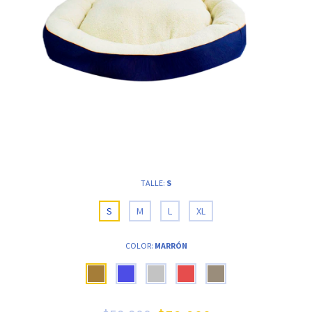
TALLE:
S
S
M
L
XL
COLOR:
MARRÓN