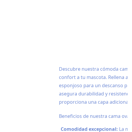
Descubre nuestra cómoda cama o
confort a tu mascota. Rellena al
esponjoso para un descanso place
asegura durabilidad y resistencia
proporciona una capa adicional 
Beneficios de nuestra cama oval
Comodidad excepcional:
La mic