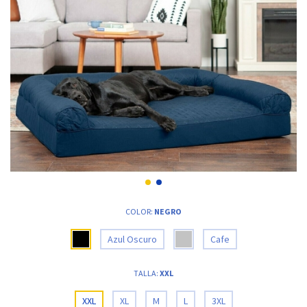
COLOR:
NEGRO
Azul Oscuro
Cafe
TALLA:
XXL
XXL
XL
M
L
3XL