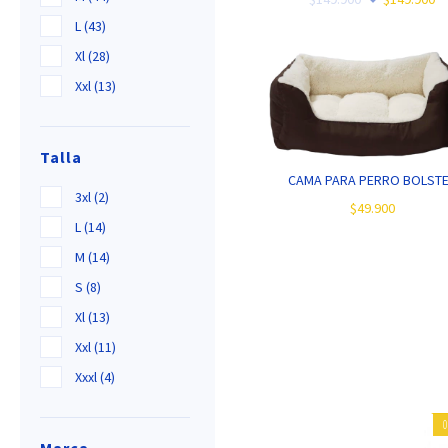
L (43)
Xl (28)
Xxl (13)
Talla
CAMA PARA PERRO BOLST
3xl (2)
$49.900
L (14)
M (14)
S (8)
Xl (13)
Xxl (11)
Xxxl (4)