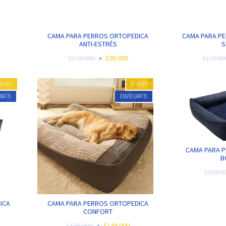
CAMA PARA PERROS ORTOPEDICA
CAMA PARA PE
ANTI-ESTRÉS
S
$129.000
$99.000
$139.0
0
%
OFF
17
%
OFF
RATIS
ENVÍO GRATIS
CAMA PARA 
B
$109.0
ICA
CAMA PARA PERROS ORTOPEDICA
CONFORT
$179.000
$149.000