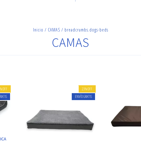
Inicio
/
CAMAS
/
breadcrumbs.dogs-beds
CAMAS
2
%
OFF
23
%
OFF
RATIS
ENVÍO GRATIS
ICA