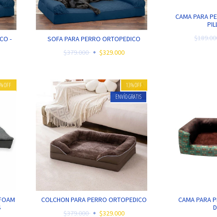
CAMA PARA P
PI
$189.0
SOFA PARA PERRO ORTOPEDICO
CO -
$379.000
$329.000
9
%
OFF
13
%
OFF
ENVÍO GRATIS
 FOAM
COLCHON PARA PERRO ORTOPEDICO
CAMA PARA 
S
$379.000
$329.000