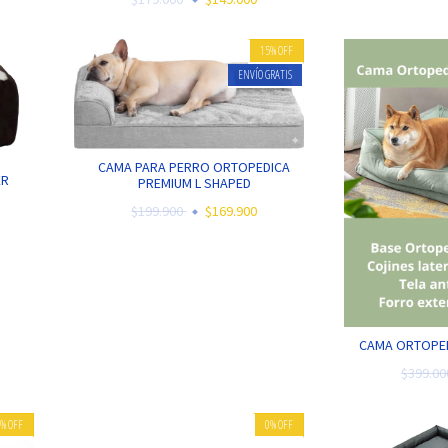
15
%
OFF
ENVÍO GRATIS
CAMA PARA PERRO ORTOPEDICA
ER
PREMIUM L SHAPED
$199.900
$169.900
CAMA ORTOPED
$399.0
0
%
OFF
0
%
OFF