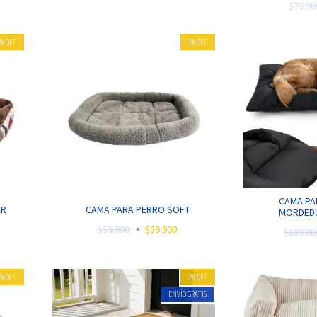
$79.9
0
%
OFF
0
%
OFF
CAMA PA
ER
CAMA PARA PERRO SOFT
MORDEDU
$59.900
$59.900
$189.0
0
%
OFF
0
%
OFF
ENVÍO GRATIS