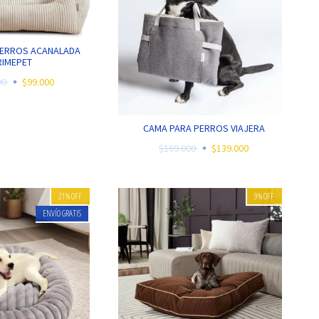
PERROS ACANALADA
RIMEPET
00
$99.000
CAMA PARA PERROS VIAJERA
$169.000
$139.000
21
%
OFF
9
%
OFF
ENVÍO GRATIS