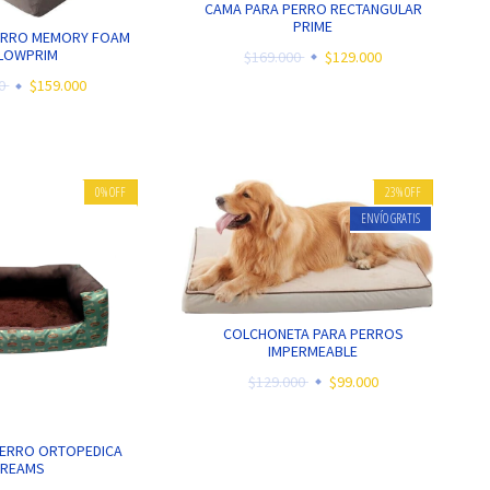
CAMA PARA PERRO RECTANGULAR
PRIME
ERRO MEMORY FOAM
LLOWPRIM
$169.000
$129.000
00
$159.000
0
%
OFF
23
%
OFF
ENVÍO GRATIS
COLCHONETA PARA PERROS
IMPERMEABLE
$129.000
$99.000
PERRO ORTOPEDICA
DREAMS