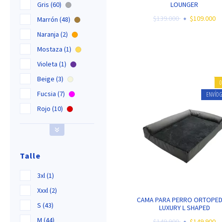
Gris (60)
LOUNGER
$139.000
$109.000
Marrón (48)
Naranja (2)
Mostaza (1)
Violeta (1)
Beige (3)
Fucsia (7)
ENVÍO G
Rojo (10)
Talle
3xl (1)
Xxxl (2)
CAMA PARA PERRO ORTOPED
S (43)
LUXURY L SHAPED
M (44)
$149.900
$149.900