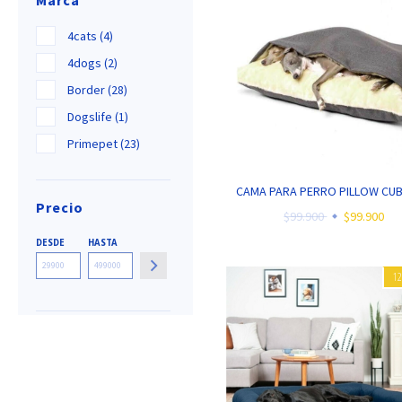
Marca
4cats (4)
4dogs (2)
Border (28)
Dogslife (1)
Primepet (23)
CAMA PARA PERRO PILLOW CUB
Precio
$99.900
$99.900
DESDE
HASTA
1