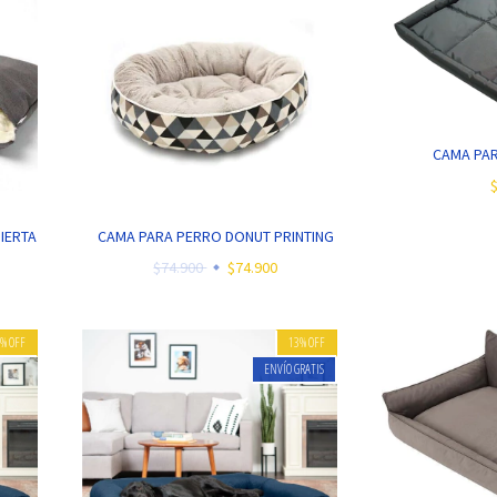
CAMA PA
IERTA
CAMA PARA PERRO DONUT PRINTING
$74.900
$74.900
2
%
OFF
13
%
OFF
ENVÍO GRATIS