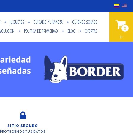
S
JUGUETES
CUIDADO Y LIMPIEZA
QUIÉNES SOMOS
0
EVOLUCION
POLITICA DE PRIVACIDAD
BLOG
OFERTAS
$0
SITIO SEGURO
PROTEGEMOS TUS DATOS