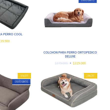
ENVÍO GRATIS
RA PERRO COOL
$39.900
COLCHON PARA PERRO ORTOPEDICO
DELUXE
$379.000
$329.000
16
%
OFF
24
%
OFF
ENVÍO GRATIS