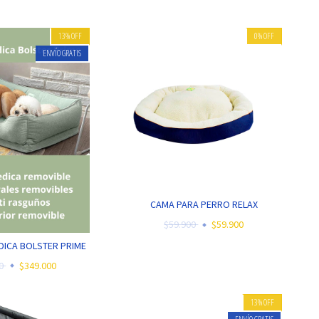
13
%
OFF
0
%
OFF
ENVÍO GRATIS
CAMA PARA PERRO RELAX
$59.900
$59.900
ICA BOLSTER PRIME
00
$349.000
13
%
OFF