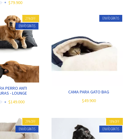
00
$79.900
ENVÍO GRATIS
21
%
OFF
ENVÍO GRATIS
RA PERRO ANTI
CAMA PARA GATO BAG
RAS - LOUNGE
$49.900
00
$149.000
29
%
OFF
18
%
OFF
ENVÍO GRATIS
ENVÍO GRATIS