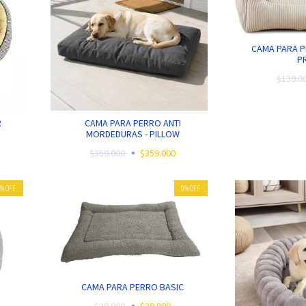
CAMA PARA 
P
$139.0
R
CAMA PARA PERRO ANTI
MORDEDURAS - PILLOW
$359.000
$359.000
0
%
OFF
0
%
OFF
CAMA PARA PERRO BASIC
$39.900
$39.900