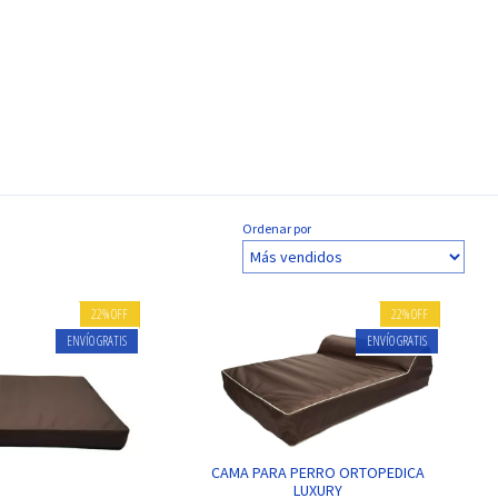
Ordenar por
22
%
OFF
22
%
OFF
ENVÍO GRATIS
ENVÍO GRATIS
CAMA PARA PERRO ORTOPEDICA
LUXURY