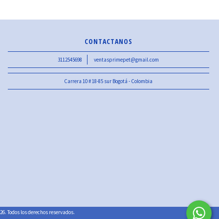
CONTACTANOS
3112545698
ventasprimepet@gmail.com
Carrera 10 # 18-85 sur Bogotá - Colombia
6. Todos los derechos reservados.